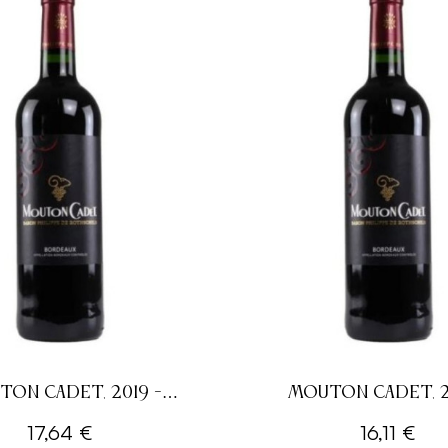
ON CADET, 2019 -
MOUTON CADET, 2
 A.O.P - ROUGE - 75CL
BORDEAUX A.O.P - ROU
17,64 €
16,11 €