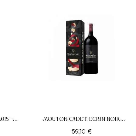
015 -
MOUTON CADET, ECRIN NOIR
GE - 75CL
2019 - BORDEAUX A.O.P - ROUGE -
59,10 €
150CL MAGNUM