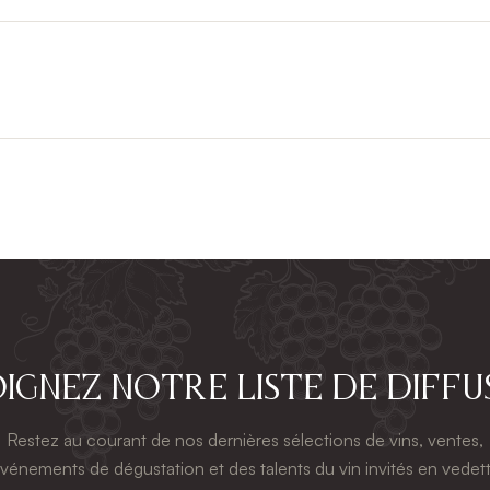
ignez notre liste de diffu
Restez au courant de nos dernières sélections de vins, ventes,
vénements de dégustation et des talents du vin invités en vedet