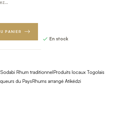
z...
U PANIER
En stock

s
Sodabi Rhum traditionnel
Produits locaux Togolais
iqueurs du Pays
Rhums arrangé Atikédzi