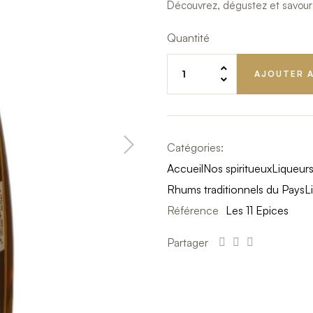
Découvrez, dégustez et savoure
Quantité
AJOUTER A
Catégories:
Accueil
Nos spiritueux
Liqueur
Rhums traditionnels du Pays
L
Référence
Les 11 Epices
Partager