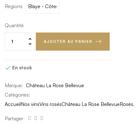
sec
Régions
Quantité
AJOUTER AU PANIER
En stock

Marque:
Château La Rose Bellevue
Catégories:
Accueil
Nos vins
Vins rosés
Château La Rose Bellevue
Rosés.
Partager