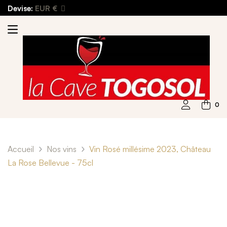
Devise:
EUR €
0
Accueil
Nos vins
Vin Rosé millésime 2023, Château
La Rose Bellevue - 75cl