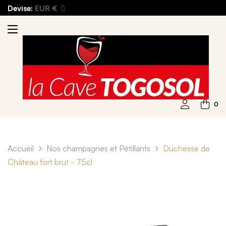
Devise:
EUR €
0
Accueil
Nos champagnes et Pétillants
Duchesse de
Château fort brut - 75cl